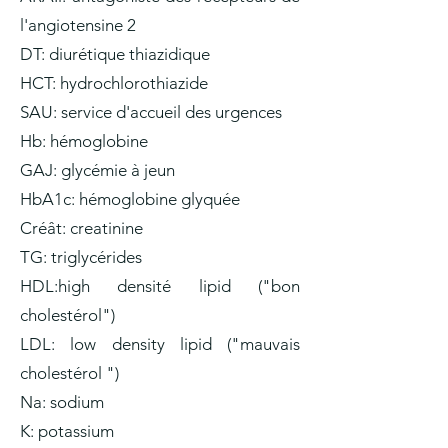
l'angiotensine 2
DT: diurétique thiazidique
HCT: hydrochlorothiazide
SAU: service d'accueil des urgences
Hb: hémoglobine
GAJ: glycémie à jeun
HbA1c: hémoglobine glyquée
Créât: creatinine
TG: triglycérides
HDL:high densité lipid ("bon
cholestérol")
LDL: low density lipid ("mauvais
cholestérol ")
Na: sodium
K: potassium