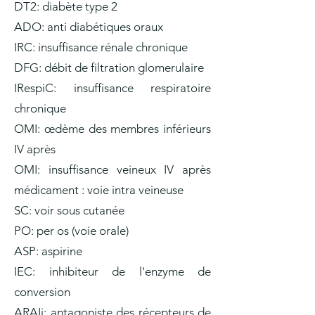
DT2: diabète type 2
ADO: anti diabétiques oraux
IRC: insuffisance rénale chronique
DFG: débit de filtration glomerulaire
IRespiC: insuffisance respiratoire
chronique
OMI: œdème des membres inférieurs
IV après
OMI: insuffisance veineux IV après
médicament : voie intra veineuse
SC: voir sous cutanée
PO: per os (voie orale)
ASP: aspirine
IEC: inhibiteur de l'enzyme de
conversion
ARAIi: antagoniste des récepteurs de