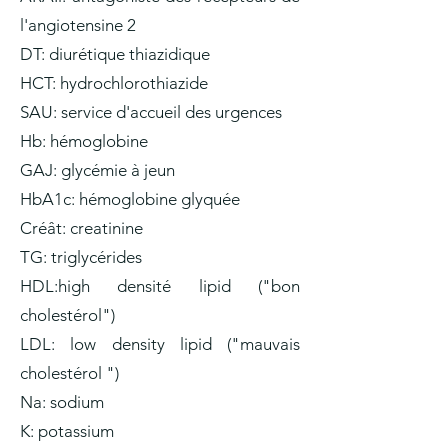
l'angiotensine 2
DT: diurétique thiazidique
HCT: hydrochlorothiazide
SAU: service d'accueil des urgences
Hb: hémoglobine
GAJ: glycémie à jeun
HbA1c: hémoglobine glyquée
Créât: creatinine
TG: triglycérides
HDL:high densité lipid ("bon
cholestérol")
LDL: low density lipid ("mauvais
cholestérol ")
Na: sodium
K: potassium