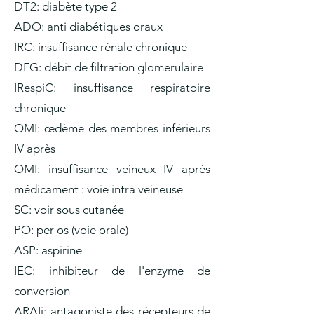
DT2: diabète type 2
ADO: anti diabétiques oraux
IRC: insuffisance rénale chronique
DFG: débit de filtration glomerulaire
IRespiC: insuffisance respiratoire
chronique
OMI: œdème des membres inférieurs
IV après
OMI: insuffisance veineux IV après
médicament : voie intra veineuse
SC: voir sous cutanée
PO: per os (voie orale)
ASP: aspirine
IEC: inhibiteur de l'enzyme de
conversion
ARAIi: antagoniste des récepteurs de