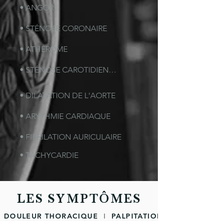
• ANGOR
• STÉNOSE CORONAIRE
• ATHÉROME
• STÉNOSE CAROTIDIENNE
• DILATATION DE L'AORTE
• ARYTHMIE CARDIAQUE
• FIBRILATION AURICULAIRE
• TACHYCARDIE
LES SYMPTÔMES
DOULEUR THORACIQUE
I
PALPITATIONS