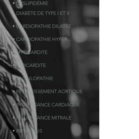
• DYSLIPIDÉMIE
• DIABÈTE DE TYPE I ET II
• CARDIOPATHIE DILATÉE
• CARDIOPATHIE HYPERTROPHIQUE
• MYOCARDITE
• PÉRICARDITE
• VALVULOPATHIE
• RÉTRÉCISSEMENT AORTIQUE
• INSUFFISANCE CARDIAQUE
• INSUFFISANCE MITRALE
• INFARCTUS