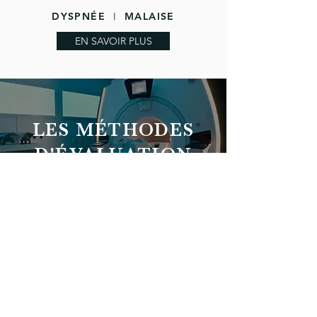
DYSPNÉE
I
MALAISE
EN SAVOIR PLUS
LES MÉTHODES
D'ÉVALUATION
• CONSULTATION
• MESURE AMBULATOIRE DE LA PRESSION ARTÉRIELLE (MAPA)
• HOLTER ECG (ou Holter Rythmique : HR)